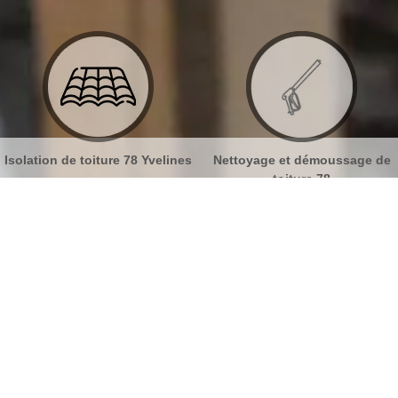
 Yvelines
Nettoyage et démoussage de
Nettoyage et pose de 
toiture 78
78
ravalement Les Breviaires 78610
No
Bu
Du ravalement projeté avec MB
Toiture
Ch
Professionnel dans le domaine, notre entreprise de
couverture MB Toiture vous propose ses services en
Nou
travaux de ravalement projeté dans la ville de Les