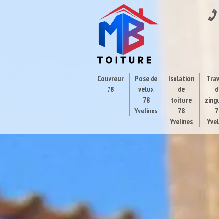
Couvreur
Pose de
Isolation
Tra
78
velux
de
d
78
toiture
zing
Yvelines
78
7
Yvelines
Yvel