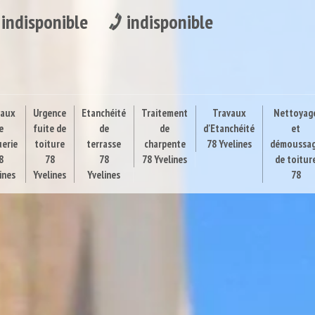
indisponible
indisponible
vaux
Urgence
Etanchéité
Traitement
Travaux
Nettoyag
e
fuite de
de
de
d'Etanchéité
et
uerie
toiture
terrasse
charpente
78 Yvelines
démoussa
8
78
78
78 Yvelines
de toitur
ines
Yvelines
Yvelines
78