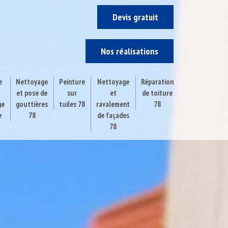
Devis gratuit
Nos réalisations
e
Nettoyage
Peinture
Nettoyage
Réparation
et pose de
sur
et
de toiture
ge
gouttières
tuiles 78
ravalement
78
e
78
de façades
78