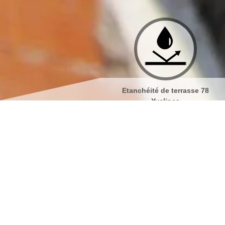
Etanchéité de terrasse 78
Isolation de toiture 78
Yvelines
Nettoyage de façades et 