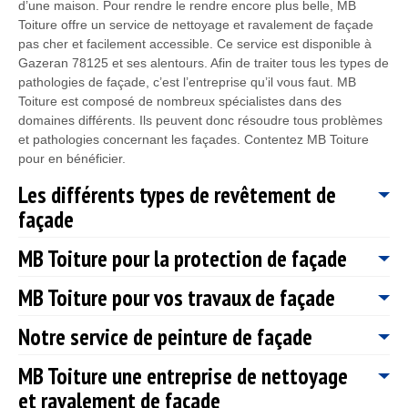
d’une maison. Pour rendre le rendre encore plus belle, MB
Toiture offre un service de nettoyage et ravalement de façade
pas cher et facilement accessible. Ce service est disponible à
Gazeran 78125 et ses alentours. Afin de traiter tous les types de
pathologies de façade, c’est l’entreprise qu’il vous faut. MB
Toiture est composé de nombreux spécialistes dans des
domaines différents. Ils peuvent donc résoudre tous problèmes
et pathologies concernant les façades. Contentez MB Toiture
pour en bénéficier.
Les différents types de revêtement de
façade
MB Toiture pour la protection de façade
N’hésitez pas à choisir le revêtement de façade dont vous avez
besoin, pour fournir une valeur ajoutée à votre habitat et garder
MB Toiture pour vos travaux de façade
son côté esthétique. Pour satisfaire vos besoins, nos ravaleurs
Une protection de façade est une intervention indispensable
78125 professionnels sont en mesure de réaliser toutes sortes
pour que votre ravalement soit parfaitement aux normes. Fort
Notre service de peinture de façade
de revêtement de façade. Selon vos goûts et votre budget, nos
de plusieurs années d’expérience, notre entreprise de
Pour satisfaire vos besoins, notre entreprise MB Toiture ne
experts sont capables de décorer votre façade avec de la
couverture MB Toiture est dans la capacité d’appliquer un
cesse d’élargir et d’appliquer de nouvelle technique, afin de
MB Toiture une entreprise de nettoyage
chaux, de l’enduit coloré, de la pierre, du ciment, de la brique
traitement anti-graffiti à votre façade. Si votre façade est
vous fournir des travaux fiables. Et pour ce faire, nous mettons
N’hésitez pas à recourir aux services de l’entreprise MB Toiture
ainsi que des bardages en bois ou en PVC et autre. Ainsi, si
et ravalement de façade
détériorée, pensez à contacter notre entreprise MB Toiture pour
à la disposition de nos ravaleurs 78125 des matériaux
pour une finition en peinture de façade. Notre entreprise MB