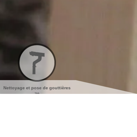
s
Nettoyage et ravalement de
Peinture sur tuiles 78
façades 78
s coordonnées
indisponible
reau