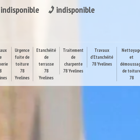
indisponible
indisponible
vaux
Urgence
Etanchéité
Traitement
Travaux
Nettoyag
e
fuite de
de
de
d'Etanchéité
et
uerie
toiture
terrasse
charpente
78 Yvelines
démoussa
8
78
78
78 Yvelines
de toitur
ines
Yvelines
Yvelines
78