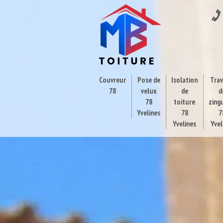
Couvreur
Pose de
Isolation
Tra
78
velux
de
d
78
toiture
zing
Yvelines
78
7
Yvelines
Yvel