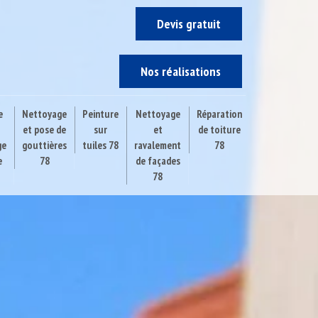
Devis gratuit
Nos réalisations
e
Nettoyage
Peinture
Nettoyage
Réparation
et pose de
sur
et
de toiture
ge
gouttières
tuiles 78
ravalement
78
e
78
de façades
78