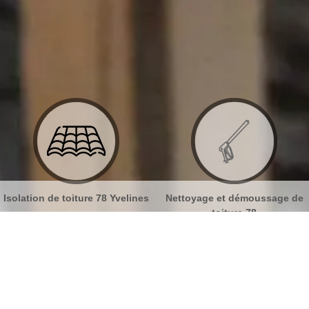
Nettoyage et démoussage de
Nettoyage et pose de gouttière
toiture 78
78
t ravalement Flexanville 78910
No
Bu