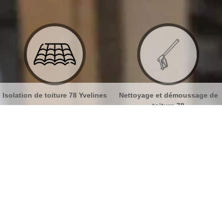
nes
Nettoyage et démoussage de
Nettoyage et pose de goutt
toiture 78
78
uttières Prunay Le Temple 78910
No
Bu
Des travaux de gouttières respectant
les normes
Ch
La gouttière fait partie de l’élément de la toiture qui
ne doit pas être négligé puisqu’elle assure la bonne
Nou