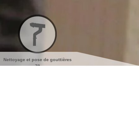
ières
Nettoyage et ravalement de
Peinture sur tuiles 7
façades 78
s coordonnées
indisponible
reau
indisponible
antier
s localiser