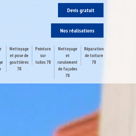
Devis gratuit
Nos réalisations
e
Nettoyage
Peinture
Nettoyage
Réparation
et pose de
sur
et
de toiture
ge
gouttières
tuiles 78
ravalement
78
e
78
de façades
78