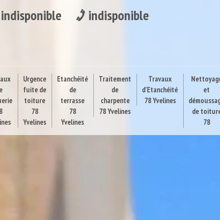
indisponible
indisponible
vaux
Urgence
Etanchéité
Traitement
Travaux
Nettoyag
e
fuite de
de
de
d'Etanchéité
et
uerie
toiture
terrasse
charpente
78 Yvelines
démoussa
8
78
78
78 Yvelines
de toitur
ines
Yvelines
Yvelines
78