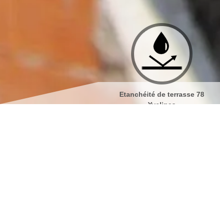
Etanchéité de terrasse 78
Isolation de toiture 78 Yveli
Yvelines
Nettoyage et pose de go