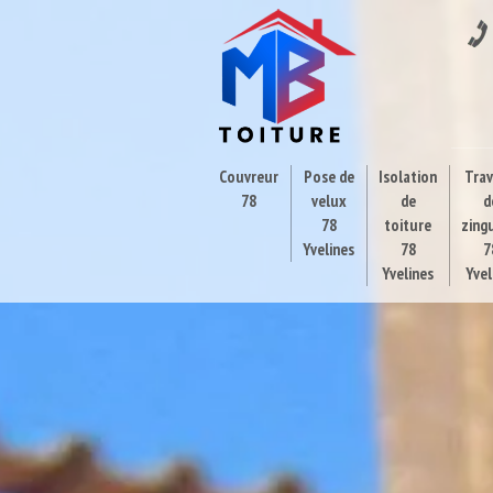
Couvreur
Pose de
Isolation
Tra
78
velux
de
d
78
toiture
zing
Yvelines
78
7
Yvelines
Yvel