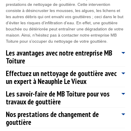
prestations de nettoyage de gouttière. Cette intervention
consiste à désincruster les mousses, les algues, les lichens et
les autres débris qui ont envahi vos gouttières ; ceci dans le but
d’éviter les risques d’infiltration d’eau. En effet, une gouttière
bouchée ou détériorée peut entraîner une dégradation de votre
maison. Ainsi, n’hésitez pas à contacter notre entreprise MB
Toiture pour s’occuper du nettoyage de votre gouttière.
Les avantages avec notre entreprise MB
Toiture
Effectuez un nettoyage de gouttière avec
MB Toiture est une entreprise de couverture qui existe depuis
un expert à Neauphle Le Vieux
bien longtemps. Ce qui veut dire que nous maîtrisons
parfaitement toutes les techniques et les méthodes pour réussir
Les savoir-faire de MB Toiture pour vos
une intervention de qualité en travaux de gouttière à Neauphle
La gouttière est un élément qui assure l’évacuation des eaux
Le Vieux. Signe de notre intégrité et de notre professionnalisme,
travaux de gouttière
pluviales depuis la toiture. Elle est d’une grande importance
après avoir fini les travaux de la journée, nos artisans couvreurs
pour éviter l’infiltration d’eau sur le toit. MB Toiture vous offre
78640 veilleront à toujours nettoyer le chantier. Nous sommes à
Nos prestations de changement de
ses services pour entretenir et poser des gouttières. À Neauphle
Quelle que soit la forme de votre toiture : en pente, arrondie,
votre écoute et aptes à vous fournir des conseils si besoin. Mis
Le Vieux 78640, MB Toiture offre également un service de
gouttière
plate ; nos artisans couvreurs zingueurs 78640 sont en mesure
à part nos services de qualité, notre entreprise de couverture
restauration ou de réparation de gouttière pour garantir la
d’intervenir pour réaliser vos travaux de gouttière. Si vous
MB Toiture suggère également des prestations de qualité à un
durabilité de votre toiture. N’hésitez donc pas à faire appel à ses