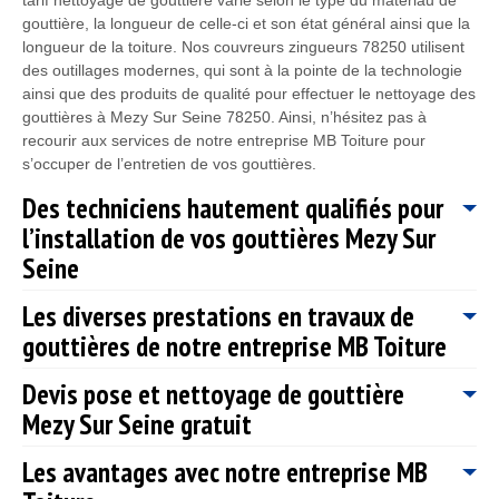
gouttière, la longueur de celle-ci et son état général ainsi que la
longueur de la toiture. Nos couvreurs zingueurs 78250 utilisent
des outillages modernes, qui sont à la pointe de la technologie
ainsi que des produits de qualité pour effectuer le nettoyage des
gouttières à Mezy Sur Seine 78250. Ainsi, n’hésitez pas à
recourir aux services de notre entreprise MB Toiture pour
s’occuper de l’entretien de vos gouttières.
Des techniciens hautement qualifiés pour
l’installation de vos gouttières Mezy Sur
Seine
Les diverses prestations en travaux de
L’installation d’une gouttière est une intervention qui nécessite
gouttières de notre entreprise MB Toiture
un savoir-faire et des compétences particulières ; c’est pour cela
qu’il est nécessaire de faire appel à un professionnel comme
Devis pose et nettoyage de gouttière
MB Toiture pour s’occuper de tous vos projets de pose de
Fort de plusieurs années d’expérience, notre entreprise MB
gouttière dans la ville de Mezy Sur Seine 78250. Cela afin
Mezy Sur Seine gratuit
Toiture est tout à fait en mesure de répondre à toutes vos
d’éviter tous risques de mauvaise pose qui pourra engendrer de
demandes et besoins, quel que soit les travaux que vous
gros dégâts pour vos murs et fondations, il est toujours
Les avantages avec notre entreprise MB
souhaitez : une pose, un changement ou une réparation de
Avant que notre entreprise prenne en main vos projets de pose
nécessaire d’avoir les bonnes techniques, et cela peu importe le
gouttière. Notre entreprise de couverture MB Toiture vous
et nettoyage gouttière ; il est nécessaire que vous nous fassiez