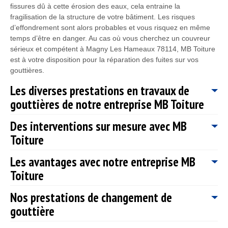
fissures dû à cette érosion des eaux, cela entraine la
fragilisation de la structure de votre bâtiment. Les risques
d’effondrement sont alors probables et vous risquez en même
temps d’être en danger. Au cas où vous cherchez un couvreur
sérieux et compétent à Magny Les Hameaux 78114, MB Toiture
est à votre disposition pour la réparation des fuites sur vos
gouttières.
Les diverses prestations en travaux de
gouttières de notre entreprise MB Toiture
Des interventions sur mesure avec MB
Fort de plusieurs années d’expérience, notre entreprise MB
Toiture
Toiture est tout à fait en mesure de répondre à toutes vos
demandes et besoins, quel que soit les travaux que vous
Les avantages avec notre entreprise MB
souhaitez : une pose, un changement ou une réparation de
Les travaux de gouttières réalisés par MB Toiture respectent les
gouttière. Notre entreprise de couverture MB Toiture vous
Toiture
règles de l’art. Lorsque nous réalisons vos travaux de pose de
garantit des travaux fiables, solides et performants en travaux
gouttières, nous tiendrons compte de la situation climatique de
de gouttières et cela en toutes circonstances à Magny Les
Nos prestations de changement de
la région et de la forme de votre toit : arrondie, plate ou en
MB Toiture est une entreprise de couverture qui existe depuis
Hameaux. Notre entreprise MB Toiture vous assure que le
pente ; cela afin de déterminer quel type de gouttière est la plus
gouttière
bien longtemps. Ce qui veut dire que nous maîtrisons
résultat sera en parfait accord avec le style de votre habitation
convenable et quel matériau s’adapte le plus au style
parfaitement toutes les techniques et les méthodes pour réussir
et donnera encore plus de valeur à celle-ci. De ce fait, vous
architectural de votre maison. Nos couvreurs zingueurs 78114