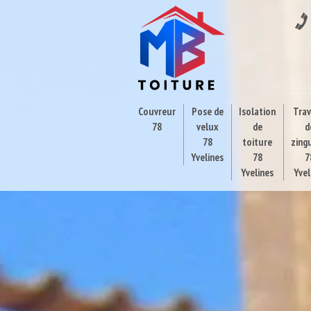
Couvreur
Pose de
Isolation
Tra
78
velux
de
d
78
toiture
zing
Yvelines
78
7
Yvelines
Yvel