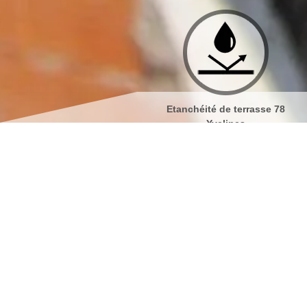
Etanchéité de terrasse 78
Isolation de toiture 78 Y
Yvelines
Nettoyage et pose de