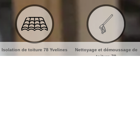
velines
Nettoyage et démoussage de
Nettoyage et pose de g
toiture 78
78
 gouttières Jambville 78440
No
Bu
Effectuez un nettoyage de gouttière
avec un expert à Jambville
Ch
La gouttière est un élément qui assure l’évacuation
des eaux pluviales depuis la toiture. Elle est d’une
Nou
grande importance pour éviter l’infiltration d’eau sur le
toit. MB Toiture vous offre ses services pour