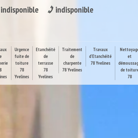
indisponible
indisponible
vaux
Urgence
Etanchéité
Traitement
Travaux
Nettoyag
e
fuite de
de
de
d'Etanchéité
et
uerie
toiture
terrasse
charpente
78 Yvelines
démoussa
8
78
78
78 Yvelines
de toitur
ines
Yvelines
Yvelines
78