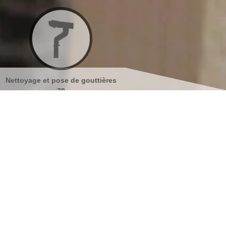
outtières
Nettoyage et ravalement de
Peinture sur tuil
façades 78
s coordonnées
indisponible
reau
indisponible
antier
s localiser