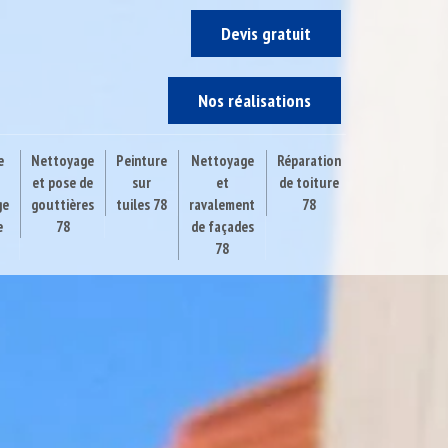
Devis gratuit
Nos réalisations
e
Nettoyage
Peinture
Nettoyage
Réparation
et pose de
sur
et
de toiture
ge
gouttières
tuiles 78
ravalement
78
e
78
de façades
78