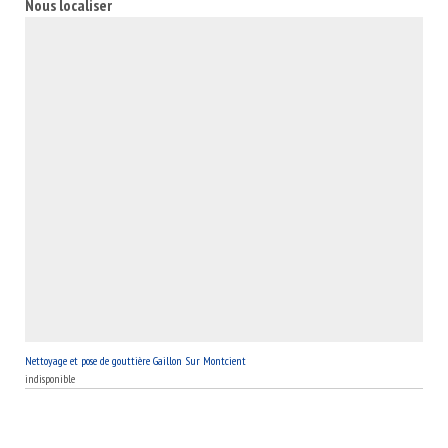
Nous localiser
Une réponse claire et détaillée vous parviendra en moins de 24
heures, suite à votre demande.
Nettoyage et pose de gouttière Gaillon Sur Montcient
indisponible