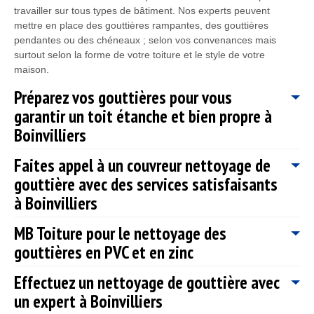
travailler sur tous types de bâtiment. Nos experts peuvent
mettre en place des gouttières rampantes, des gouttières
pendantes ou des chéneaux ; selon vos convenances mais
surtout selon la forme de votre toiture et le style de votre
maison.
Préparez vos gouttières pour vous
garantir un toit étanche et bien propre à
Boinvilliers
Faites appel à un couvreur nettoyage de
Ne négligez jamais les problèmes que peuvent causer les fuites
gouttière avec des services satisfaisants
de gouttière. D’abord, les mousses et les lichens peuvent
s’attaquer à votre mur de façade à cause des traces d’humidité.
à Boinvilliers
Ces végétaux et champignons parasites pénètrent dans les
fissures dû à cette érosion des eaux, cela entraine la
MB Toiture pour le nettoyage des
Avec des taches en hauteur, les travaux de couverture sont des
fragilisation de la structure de votre bâtiment. Les risques
gouttières en PVC et en zinc
opérations très risqués, de même pour les travaux de gouttière.
d’effondrement sont alors probables et vous risquez en même
Il faut savoir que votre protection contre les agressions due au
temps d’être en danger. Au cas où vous cherchez un couvreur
Effectuez un nettoyage de gouttière avec
climat sera moins efficace si la pose, le changement, la remise
Si vous avez des gouttières en zinc ou en PVC, vous pouvez
sérieux et compétent à Boinvilliers 78200, MB Toiture est à votre
en état ou l’entretien de votre gouttière sont mal réalisés. Il est
un expert à Boinvilliers
compter sur notre entreprise MB Toiture pour prendre en main
disposition pour la réparation des fuites sur vos gouttières.
mieux de confier les travaux de pose et de nettoyage de
leur nettoyage. Nous pouvons intervenir auprès des particuliers