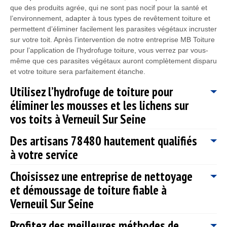
que des produits agrée, qui ne sont pas nocif pour la santé et
l’environnement, adapter à tous types de revêtement toiture et
permettent d’éliminer facilement les parasites végétaux incruster
sur votre toit. Après l’intervention de notre entreprise MB Toiture
pour l’application de l’hydrofuge toiture, vous verrez par vous-
même que ces parasites végétaux auront complètement disparu
et votre toiture sera parfaitement étanche.
Utilisez l’hydrofuge de toiture pour
éliminer les mousses et les lichens sur
vos toits à Verneuil Sur Seine
Des artisans 78480 hautement qualifiés
Les solutions hydrofuges sont utilisées pour la prévention contre
à votre service
le retour des mousses. Même si l’application des solutions
hydrofuges ne soit pas impérative, il est toujours plus mieux de
Choisissez une entreprise de nettoyage
prévenir que guérir. Dans ce cas, les mousses peuvent s’en
Siégée à Verneuil Sur Seine, nous avons à notre disposition une
prendre à votre toit dès que vous ne respectez pas les
et démoussage de toiture fiable à
équipe d’artisans 78480 très professionnels, talentueux,
conditions et les moyens de prévention. Les solutions
expérimentés et aptes à vous fournir des travaux exceptionnel
Verneuil Sur Seine
hydrofuges servent à empêcher les végétaux de s’installer sur
peu importe les circonstances ; ils sont également en mesure de
votre couverture. Avec les services de nettoyage de toiture que
répondre à toutes vos demandes. Avec nos artisans couvreurs
Profitez des meilleures méthodes de
Depuis toujours, MB Toiture a toujours fait la satisfaction de sa
MB Toiture vous propose à Verneuil Sur Seine 78480, vous