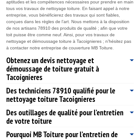
aptitudes et les compétences nécessaires pour prendre en main
tous vos travaux de nettoyage toiture. En faisant appel à notre
entreprise, vous bénéficierez des travaux qui sont fiables,
conçues dans les règles de l’art. Nous mettons à la disposition
de nos artisans 78910 des produits de qualité ; afin que votre
toit puisse être comme neuf. Ainsi, pour vos travaux de
nettoyage et démoussage toiture à Tacoignieres ; n’hésitez pas
à contacter notre entreprise de couverture MB Toiture.
Obtenez un devis nettoyage et
démoussage de toiture gratuit à
Tacoignieres
Des techniciens 78910 qualifié pour le
Sans traitement rapide, les mousses peuvent devenir de sérieux
nettoyage toiture Tacoignieres
problèmes pour l’étanchéité de votre toit. L’existence des
mousses sur votre toiture peut causer des fissures et des
Des outillages de qualité pour l’entretien
éclatements qui la rendront propice aux infiltrations d’eau. Dans
Le nettoyage toiture est une intervention à ne pas négliger et à
ce cas le coût des réparations devient plus onéreux. MB Toiture
de votre toiture
effectuer fréquemment pour garantir l’étanchéité, les
vous prie de faire appel à ses services de nettoyage et de
performances et la solidité de votre toit. Notre entreprise de
démoussage pour prévenir de ces situations désastreuses.
Pourquoi MB Toiture pour l’entretien de
couverture MB Toiture installé à Tacoignieres 78910 propose
Notre entreprise de couverture MB Toiture est reconnue pour
Vous pouvez appeler les numéros de téléphone qui vous sont
des services fiables, pour l’entretien de votre toiture. Pour