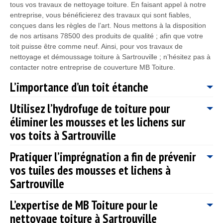
tous vos travaux de nettoyage toiture. En faisant appel à notre
entreprise, vous bénéficierez des travaux qui sont fiables,
conçues dans les règles de l’art. Nous mettons à la disposition
de nos artisans 78500 des produits de qualité ; afin que votre
toit puisse être comme neuf. Ainsi, pour vos travaux de
nettoyage et démoussage toiture à Sartrouville ; n’hésitez pas à
contacter notre entreprise de couverture MB Toiture.
L’importance d’un toit étanche
Utilisez l’hydrofuge de toiture pour
Afin que votre toit puisse être parfaitement étanche ; il est
éliminer les mousses et les lichens sur
indispensable de bien l’entretenir et cela pour éviter également
à votre charpente et à votre maison de subir de gros dégâts à
vos toits à Sartrouville
cause des fuites d’eau de pluie qui passe par votre toiture.
Disposant de plusieurs années d’expérience, notre entreprise
Pratiquer l’imprégnation a fin de prévenir
Les solutions hydrofuges sont utilisées pour la prévention contre
MB Toiture est spécialisée dans le domaine et nous avons les
vos tuiles des mousses et lichens à
le retour des mousses. Même si l’application des solutions
compétences requis pour renforcer l’étanchéité de votre toiture
hydrofuges ne soit pas impérative, il est toujours plus mieux de
Sartrouville
à Sartrouville 78500 et cela peu quel que soit le type de
prévenir que guérir. Dans ce cas, les mousses peuvent s’en
revêtement toiture que vous avez.
prendre à votre toit dès que vous ne respectez pas les
L’expertise de MB Toiture pour le
Une des méthodes de traitement de prévention pour la
conditions et les moyens de prévention. Les solutions
nettoyage toiture à Sartrouville
protection des tuiles encore en bon état est l’imprégnation. Le
hydrofuges servent à empêcher les végétaux de s’installer sur