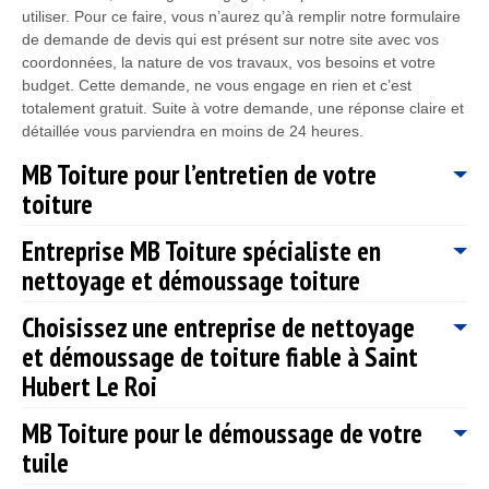
utiliser. Pour ce faire, vous n’aurez qu’à remplir notre formulaire
de demande de devis qui est présent sur notre site avec vos
coordonnées, la nature de vos travaux, vos besoins et votre
budget. Cette demande, ne vous engage en rien et c’est
totalement gratuit. Suite à votre demande, une réponse claire et
détaillée vous parviendra en moins de 24 heures.
MB Toiture pour l’entretien de votre
toiture
Entreprise MB Toiture spécialiste en
Etant une entreprise disposant de plusieurs années
nettoyage et démoussage toiture
d’expérience dans le domaine de la toiture, notre entreprise MB
Toiture a pu développer différentes méthodes pour rendre
Choisissez une entreprise de nettoyage
étanche un toit et cela peu importe le type de revêtement de
Professionnel dans le domaine, notre entreprise de couverture
votre toit et la forme de votre toiture. De plus, notre entreprise
et démoussage de toiture fiable à Saint
MB Toiture vous propose des services de qualité en nettoyage
MB Toiture est une référence dans la ville de Saint Hubert Le
toiture dans la ville de Saint Hubert Le Roi 78690. Nous avons
Hubert Le Roi
Roi pour ne fournir que des travaux de qualité en entretien de
les aptitudes et les compétences nécessaires pour prendre en
toiture. Ainsi, si vous souhaitez que notre entreprise de
main tous vos travaux de nettoyage toiture. En faisant appel à
MB Toiture pour le démoussage de votre
Depuis toujours, MB Toiture a toujours fait la satisfaction de sa
couverture MB Toiture prenne en main vos travaux de nettoyage
notre entreprise, vous bénéficierez des travaux qui sont fiables,
tuile
clientèle une priorité absolue en ce qui concerne l’entretien de
et démoussage toiture dans la ville de Saint Hubert Le Roi ;
conçues dans les règles de l’art. Nous mettons à la disposition
toiture. En travaillant avec professionnalisme et efficacité, MB
vous pouvez nous contacter à tout moment.
de nos artisans 78690 des produits de qualité ; afin que votre