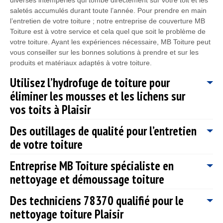
saletés accumulés durant toute l’année. Pour prendre en main
l’entretien de votre toiture ; notre entreprise de couverture MB
Toiture est à votre service et cela quel que soit le problème de
votre toiture. Ayant les expériences nécessaire, MB Toiture peut
vous conseiller sur les bonnes solutions à prendre et sur les
produits et matériaux adaptés à votre toiture.
Utilisez l’hydrofuge de toiture pour
éliminer les mousses et les lichens sur
vos toits à Plaisir
Des outillages de qualité pour l’entretien
Les solutions hydrofuges sont utilisées pour la prévention contre
de votre toiture
le retour des mousses. Même si l’application des solutions
hydrofuges ne soit pas impérative, il est toujours plus mieux de
Entreprise MB Toiture spécialiste en
prévenir que guérir. Dans ce cas, les mousses peuvent s’en
Notre entreprise de couverture MB Toiture est reconnue pour
prendre à votre toit dès que vous ne respectez pas les
nettoyage et démoussage toiture
ses travaux d’entretien de toiture de qualité dans la ville de
conditions et les moyens de prévention. Les solutions
Plaisir. Et pour ce faire, notre entreprise MB Toiture met à la
hydrofuges servent à empêcher les végétaux de s’installer sur
Des techniciens 78370 qualifié pour le
disposition de nos artisans couvreurs 78370 des outils
Professionnel dans le domaine, notre entreprise de couverture
votre couverture. Avec les services de nettoyage de toiture que
modernes et professionnels, comme : une échelle de toit, des
nettoyage toiture Plaisir
MB Toiture vous propose des services de qualité en nettoyage
MB Toiture vous propose à Plaisir 78370, vous aurez un toit
brosses métallique, un nettoyeur à haute pression, un
toiture dans la ville de Plaisir 78370. Nous avons les aptitudes et