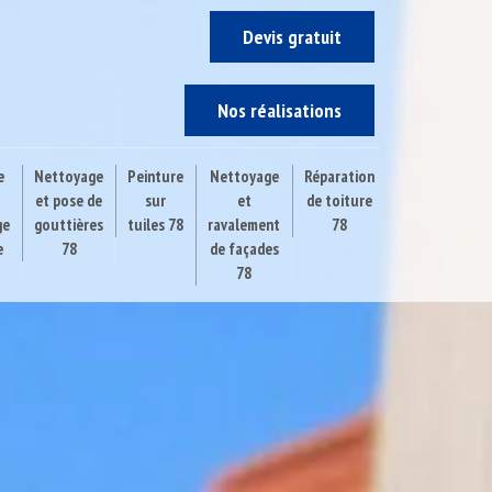
Devis gratuit
Nos réalisations
e
Nettoyage
Peinture
Nettoyage
Réparation
et pose de
sur
et
de toiture
ge
gouttières
tuiles 78
ravalement
78
e
78
de façades
78