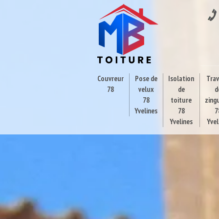
Couvreur
Pose de
Isolation
Tra
78
velux
de
d
78
toiture
zing
Yvelines
78
7
Yvelines
Yvel