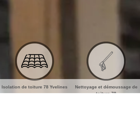
nes
Nettoyage et démoussage de
Nettoyage et pose de goutt
toiture 78
78
age de toiture Le Pecq 78230
No
Bu
Utilisez l’hydrofuge de toiture pour