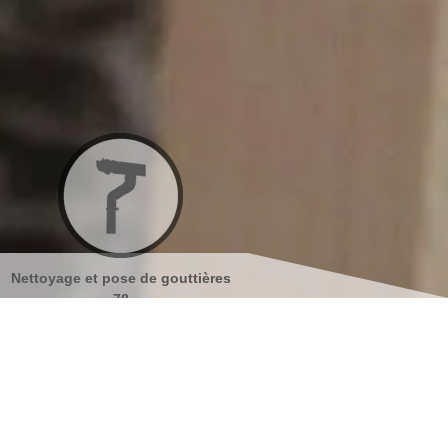
ières
Nettoyage et ravalement de
Peinture sur tuiles 7
façades 78
s coordonnées
indisponible
reau