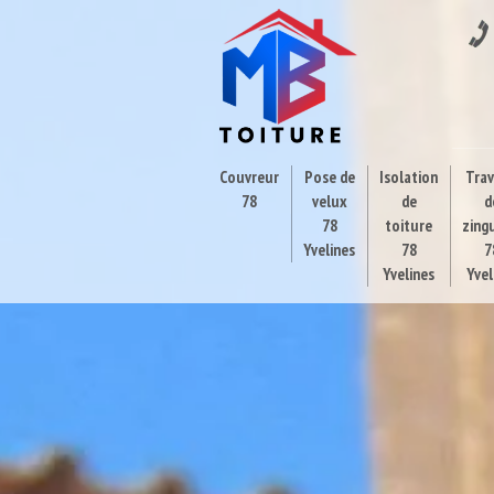
Couvreur
Pose de
Isolation
Tra
78
velux
de
d
78
toiture
zing
Yvelines
78
7
Yvelines
Yvel