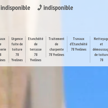
indisponible
indisponible
vaux
Urgence
Etanchéité
Traitement
Travaux
Nettoyag
e
fuite de
de
de
d'Etanchéité
et
uerie
toiture
terrasse
charpente
78 Yvelines
démoussa
8
78
78
78 Yvelines
de toitur
ines
Yvelines
Yvelines
78