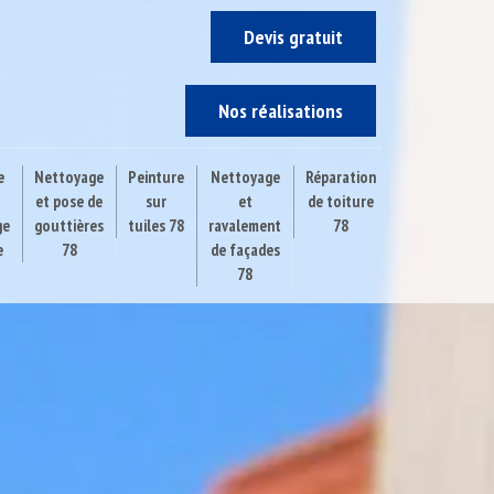
Devis gratuit
Nos réalisations
e
Nettoyage
Peinture
Nettoyage
Réparation
et pose de
sur
et
de toiture
ge
gouttières
tuiles 78
ravalement
78
e
78
de façades
78