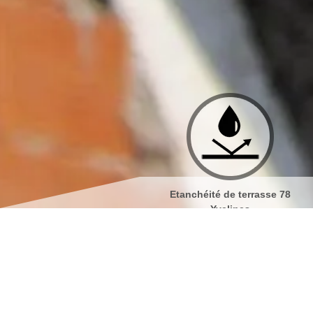
Etanchéité de terrasse 78
Isolation de toiture 78 Yveli
Yvelines
Nettoyage et démouss