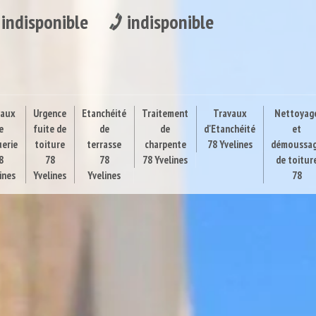
indisponible
indisponible
vaux
Urgence
Etanchéité
Traitement
Travaux
Nettoyag
e
fuite de
de
de
d'Etanchéité
et
uerie
toiture
terrasse
charpente
78 Yvelines
démoussa
8
78
78
78 Yvelines
de toitur
ines
Yvelines
Yvelines
78