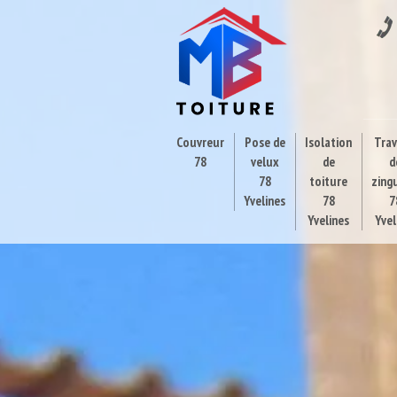
Couvreur
Pose de
Isolation
Tra
78
velux
de
d
78
toiture
zing
Yvelines
78
7
Yvelines
Yvel