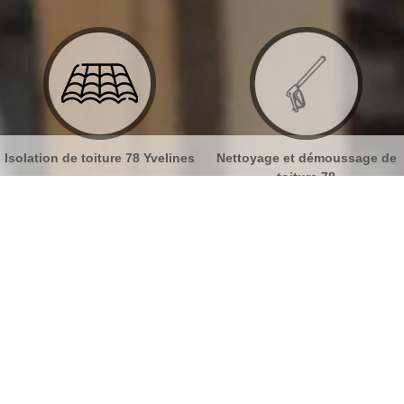
8 Yvelines
Nettoyage et démoussage de
Nettoyage et pose de
toiture 78
78
 de toiture Goupillieres 78770
No
Bu
L’importance d’un toit étanche
Ch
Afin que votre toit puisse être parfaitement étanche ;
il est indispensable de bien l’entretenir et cela pour
éviter également à votre charpente et à votre maison
Nou
de subir de gros dégâts à cause des fuites d’eau de