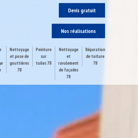
Devis gratuit
Nos réalisations
e
Nettoyage
Peinture
Nettoyage
Réparation
et pose de
sur
et
de toiture
ge
gouttières
tuiles 78
ravalement
78
e
78
de façades
78