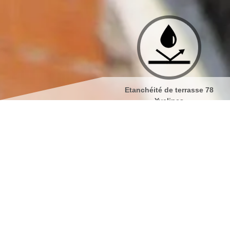
Etanchéité de terrasse 78
Isolation de toiture 7
Yvelines
Nettoyage et démoussage