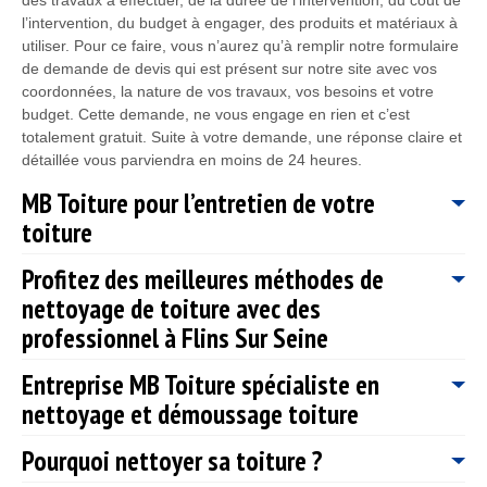
l’intervention, du budget à engager, des produits et matériaux à
utiliser. Pour ce faire, vous n’aurez qu’à remplir notre formulaire
de demande de devis qui est présent sur notre site avec vos
coordonnées, la nature de vos travaux, vos besoins et votre
budget. Cette demande, ne vous engage en rien et c’est
totalement gratuit. Suite à votre demande, une réponse claire et
détaillée vous parviendra en moins de 24 heures.
MB Toiture pour l’entretien de votre
toiture
Profitez des meilleures méthodes de
Pour améliorer la résistance des tuiles, prévenir les fissures et
nettoyage de toiture avec des
les cassures tout en préservant la couleur de celle-ci ; le
nettoyage toiture est une intervention importante ; il est
professionnel à Flins Sur Seine
recommandé d’effectuer cette intervention au moins une fois
par ans. Pour bien entretenir votre toiture, sachez que
Entreprise MB Toiture spécialiste en
Concernant le nettoyage de la toiture, il existe des méthodes
l’hydrofuge est la solution idéale. Il existe différents techniques
nettoyage et démoussage toiture
très différents. La toiture peut être composé de plusieurs
et méthodes appropriées pour chaque type de toiture et notre
matériaux. Pour que le nettoyage et le démoussage soit
entreprise MB Toiture est capable de vous les réaliser sans
Pourquoi nettoyer sa toiture ?
efficace, il faut que les méthodes soient adaptées selon
Professionnel dans le domaine, notre entreprise de couverture
problème. Ainsi, pour toute intervention en nettoyage et
l’ampleur des désordres et selon le type de revêtement de
MB Toiture vous propose des services de qualité en nettoyage
démoussage de toit dans la ville de Flins Sur Seine 78410 et