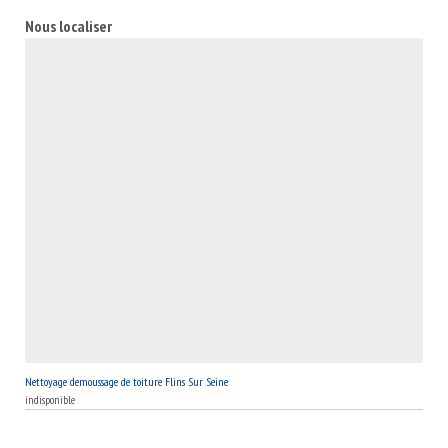
nettoyer la toiture.
Nous localiser
Nettoyage demoussage de toiture Flins Sur Seine
indisponible