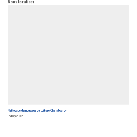
Nous localiser
s’occuper du démoussage de votre toiture dans la ville de
Chambourcy 78240 ; n’hésitez pas à contacter notre entreprise
de couverture MB Toiture.
Nettoyage demoussage de toiture Chambourcy
indisponible