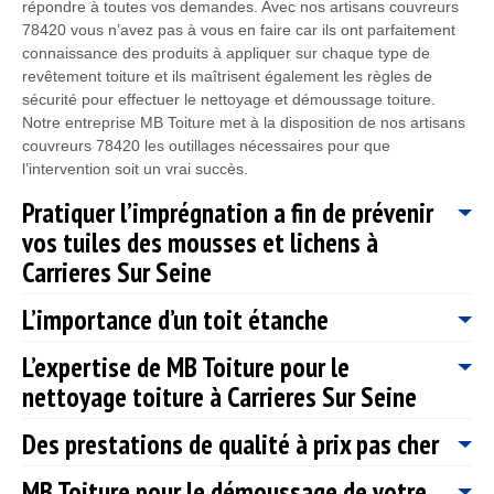
répondre à toutes vos demandes. Avec nos artisans couvreurs
78420 vous n’avez pas à vous en faire car ils ont parfaitement
connaissance des produits à appliquer sur chaque type de
revêtement toiture et ils maîtrisent également les règles de
sécurité pour effectuer le nettoyage et démoussage toiture.
Notre entreprise MB Toiture met à la disposition de nos artisans
couvreurs 78420 les outillages nécessaires pour que
l’intervention soit un vrai succès.
Pratiquer l’imprégnation a fin de prévenir
vos tuiles des mousses et lichens à
Carrieres Sur Seine
L’importance d’un toit étanche
Une des méthodes de traitement de prévention pour la
protection des tuiles encore en bon état est l’imprégnation. Le
L’expertise de MB Toiture pour le
produit imprégnant pénètre dans les tuiles pour renforcer la
Afin que votre toit puisse être parfaitement étanche ; il est
nettoyage toiture à Carrieres Sur Seine
robustesse de sa structure. Avec cette méthode, l’enracinement
indispensable de bien l’entretenir et cela pour éviter également
des mousses sera alors plus difficile. Pour la protection de vos
à votre charpente et à votre maison de subir de gros dégâts à
Des prestations de qualité à prix pas cher
toitures en tuiles à Carrieres Sur Seine 78420 et ses environs,
cause des fuites d’eau de pluie qui passe par votre toiture.
Il est recommandé d’effectuer un nettoyage toiture au moins 1 à
fiez-vous à MB Toiture. Avec ses couvreurs nettoyages et
Disposant de plusieurs années d’expérience, notre entreprise
2 fois par an, dans le but de préserver l’étanchéité, la résistance
démoussages de toiture, MB Toiture vous garantira un toit
MB Toiture pour le démoussage de votre
MB Toiture est spécialisée dans le domaine et nous avons les
et la performance de votre toiture Carrieres Sur Seine. Si vous
Le coût des travaux est la raison qui pousse la plupart des gens