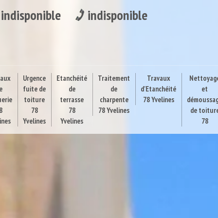
indisponible
indisponible
vaux
Urgence
Etanchéité
Traitement
Travaux
Nettoyag
e
fuite de
de
de
d'Etanchéité
et
uerie
toiture
terrasse
charpente
78 Yvelines
démoussa
8
78
78
78 Yvelines
de toitur
ines
Yvelines
Yvelines
78