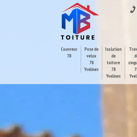
Couvreur
Pose de
Isolation
Tra
78
velux
de
d
78
toiture
zing
Yvelines
78
7
Yvelines
Yvel