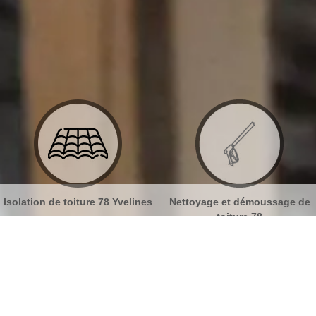
ines
Nettoyage et démoussage de
Nettoyage et pose de gout
toiture 78
78
toiture Boinville En Mantois 78930
No
Bu