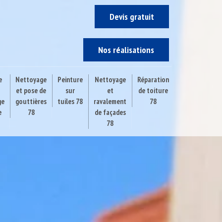
Devis gratuit
Nos réalisations
e
Nettoyage
Peinture
Nettoyage
Réparation
et pose de
sur
et
de toiture
ge
gouttières
tuiles 78
ravalement
78
e
78
de façades
78