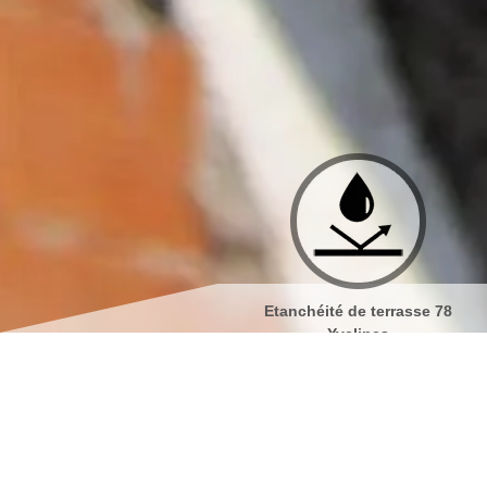
Etanchéité de terrasse 78
Isolation de toiture 78 Yvel
Yvelines
Nettoyage et démoussage de 