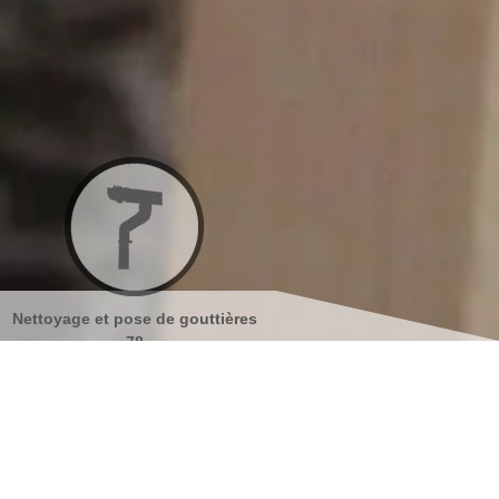
tières
Nettoyage et ravalement de
Peinture sur tuiles 
façades 78
s coordonnées
indisponible
reau