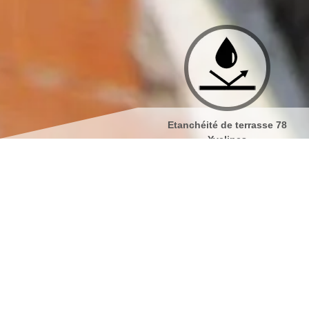
Etanchéité de terrasse 78
Isolation de toiture 78 Y
Yvelines
Nos spécialistes Couv