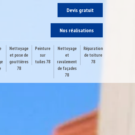
Devis gratuit
Nos réalisations
e
Nettoyage
Peinture
Nettoyage
Réparation
et pose de
sur
et
de toiture
ge
gouttières
tuiles 78
ravalement
78
e
78
de façades
78