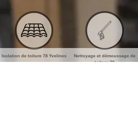
velines
Nettoyage et démoussage de
Nettoyage et pose de g
toiture 78
78
reur Thiverval Grignon 78850
No
Bu
Avez-vous besoin d’un couvreur
expérimenté pour des travaux
Ch
spécifiques à Thiverval Grignon ?
Nou
La sécurité est très importante pour les travaux en