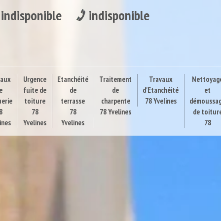
indisponible
indisponible
vaux
Urgence
Etanchéité
Traitement
Travaux
Nettoyag
e
fuite de
de
de
d'Etanchéité
et
uerie
toiture
terrasse
charpente
78 Yvelines
démoussa
8
78
78
78 Yvelines
de toitur
ines
Yvelines
Yvelines
78