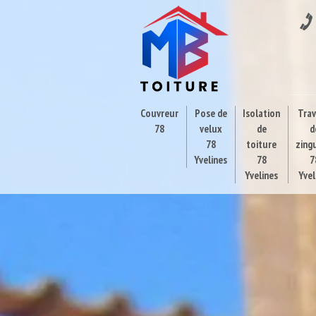
Couvreur
Pose de
Isolation
Tra
78
velux
de
d
78
toiture
zing
Yvelines
78
7
Yvelines
Yvel