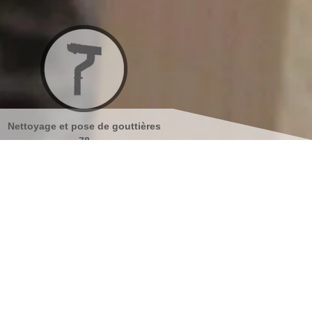
outtières
Nettoyage et ravalement de
Peinture sur tuil
façades 78
s coordonnées
indisponible
reau
indisponible
antier
s localiser