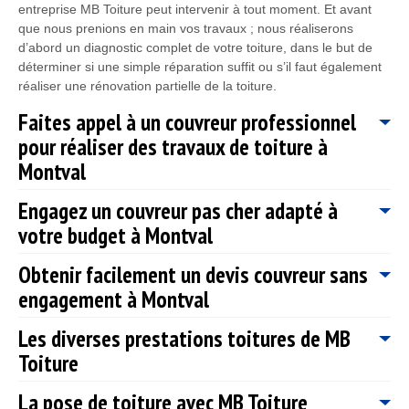
entreprise MB Toiture peut intervenir à tout moment. Et avant
que nous prenions en main vos travaux ; nous réaliserons
d’abord un diagnostic complet de votre toiture, dans le but de
déterminer si une simple réparation suffit ou s’il faut également
réaliser une rénovation partielle de la toiture.
Faites appel à un couvreur professionnel
pour réaliser des travaux de toiture à
Montval
Engagez un couvreur pas cher adapté à
Chaque matériau qui compose votre couverture a son
votre budget à Montval
importance. Que ce soit pour l’efficacité de protection ou pour
l’aspect esthétique de votre maison, la couverture joue un rôle
Obtenir facilement un devis couvreur sans
très important. En ce qui concerne la pose ou la restauration de
Un toit bien isolé, étanche et fiable est une assurance d’une
votre toiture, MB Toiture, va allier l’efficacité de protection et
engagement à Montval
bonne protection contre les aléas climatiques. Les travaux de
aspect visuel attrayant. La charpente de votre couverture joue
toiture exigent de gros budgets et il n’est pas toujours facile
un rôle très important pour définir la forme de votre toit. Si vous
Les diverses prestations toitures de MB
d’accéder à ces services. Soucieu de votre bien être et de
Avant d’entamer un chantier quel qu’il soit, Il faut d’abord
habitez à Montval 78160, n’hésitez pas à découvrir le service
l’importance du toit dans votre protection, MB Toiture offre ses
Toiture
demander des devis. Concernant les travaux de toiture, ces
offert par MB Toiture.
services de haute qualité à des prix très intéressants. Pour cela,
devis vous donneront des idées sur la nature des travaux à
MB Toiture à Montval 78160 étudiera particulièrement votre
La pose de toiture avec MB Toiture
réaliser. Vous avez aussi l’occasion de connaitre au préalable
Ayant les compétences et expériences dans le domaine de la