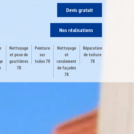
Devis gratuit
Nos réalisations
e
Nettoyage
Peinture
Nettoyage
Réparation
et pose de
sur
et
de toiture
ge
gouttières
tuiles 78
ravalement
78
e
78
de façades
78