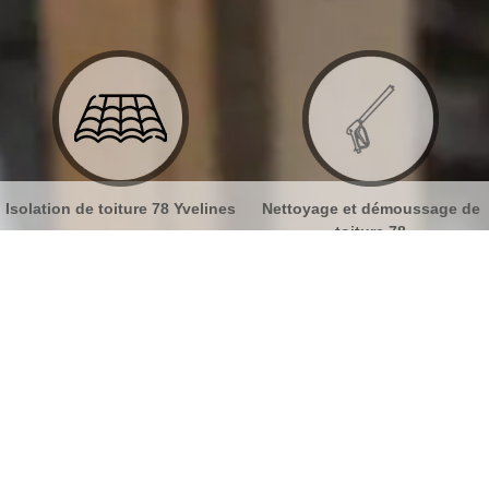
nes
Nettoyage et démoussage de
Nettoyage et pose de goutt
toiture 78
78
ouvreur Chateaufort 78117
No
Bu
MB Toiture pour des travaux fiables
Ch
Notre entreprise de couverture MB Toiture a les
connaissances nécessaires pour s’occuper de tous
les travaux qui doivent être effectuées sur votre
Nou