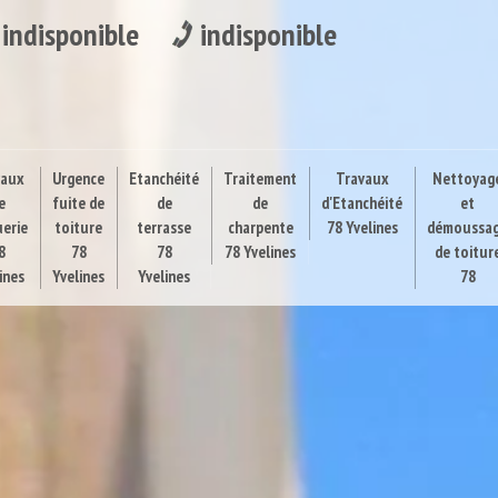
indisponible
indisponible
vaux
Urgence
Etanchéité
Traitement
Travaux
Nettoyag
e
fuite de
de
de
d'Etanchéité
et
uerie
toiture
terrasse
charpente
78 Yvelines
démoussa
8
78
78
78 Yvelines
de toitur
ines
Yvelines
Yvelines
78