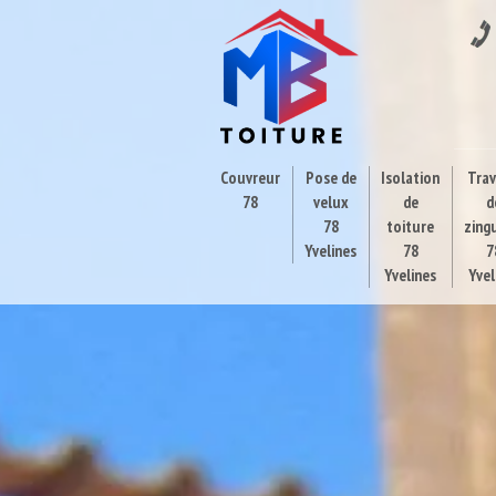
Couvreur
Pose de
Isolation
Tra
78
velux
de
d
78
toiture
zing
Yvelines
78
7
Yvelines
Yvel