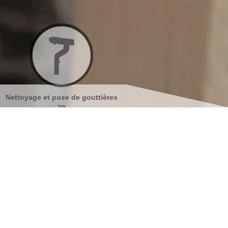
ières
Nettoyage et ravalement de
Peinture sur tuiles 7
façades 78
s coordonnées
indisponible
reau
indisponible
antier
s localiser