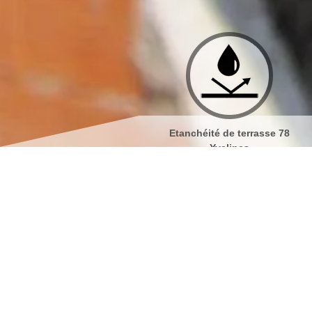
Etanchéité de terrasse 78
Isolation de toiture 78 Yveli
Yvelines
Nos spécialistes C